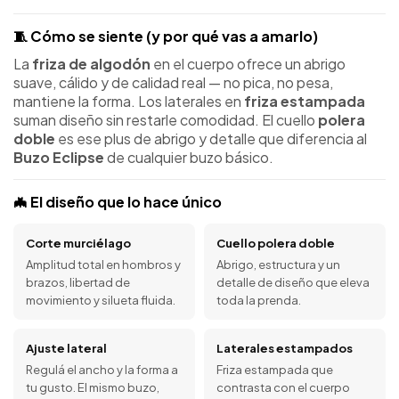
🧵 Cómo se siente (y por qué vas a amarlo)
La
friza de algodón
en el cuerpo ofrece un abrigo
suave, cálido y de calidad real — no pica, no pesa,
mantiene la forma. Los laterales en
friza estampada
suman diseño sin restarle comodidad. El cuello
polera
doble
es ese plus de abrigo y detalle que diferencia al
Buzo Eclipse
de cualquier buzo básico.
🦇 El diseño que lo hace único
Corte murciélago
Cuello polera doble
Amplitud total en hombros y
Abrigo, estructura y un
brazos, libertad de
detalle de diseño que eleva
movimiento y silueta fluida.
toda la prenda.
Ajuste lateral
Laterales estampados
Regulá el ancho y la forma a
Friza estampada que
tu gusto. El mismo buzo,
contrasta con el cuerpo