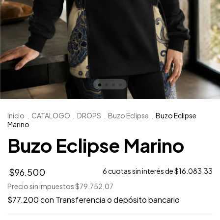
Inicio
.
CATALOGO
.
DROPS
.
Buzo Eclipse
.
Buzo Eclipse
Marino
Buzo Eclipse Marino
$96.500
6
cuotas sin interés de
$16.083,33
Precio sin impuestos
$79.752,07
$77.200
con
Transferencia o depósito bancario