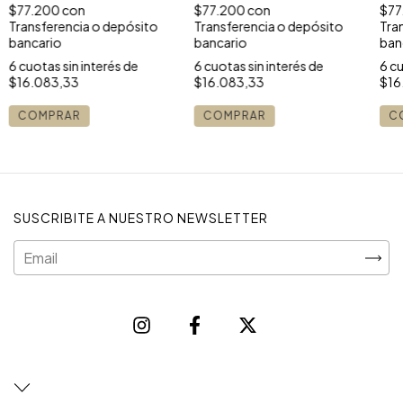
$77.200
con
$77.200
con
$77
Transferencia o depósito
Transferencia o depósito
Tra
bancario
bancario
ban
6
cuotas sin interés de
6
cuotas sin interés de
6
cu
$16.083,33
$16.083,33
$16
COMPRAR
COMPRAR
C
SUSCRIBITE A NUESTRO NEWSLETTER